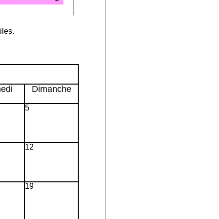
iles.
edi
Dimanche
5
12
19