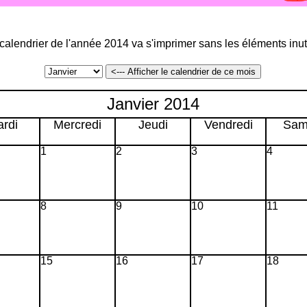
calendrier de l'année 2014 va s'imprimer sans les éléments inut
Janvier 2014
rdi
Mercredi
Jeudi
Vendredi
Sam
1
2
3
4
8
9
10
11
15
16
17
18