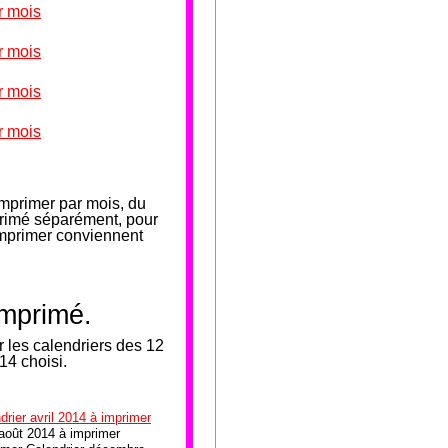
r mois
r mois
r mois
r mois
mprimer par mois, du
primé séparément, pour
 imprimer conviennent
imprimé.
 les calendriers des 12
14 choisi.
drier avril 2014 à imprimer
 août 2014 à imprimer