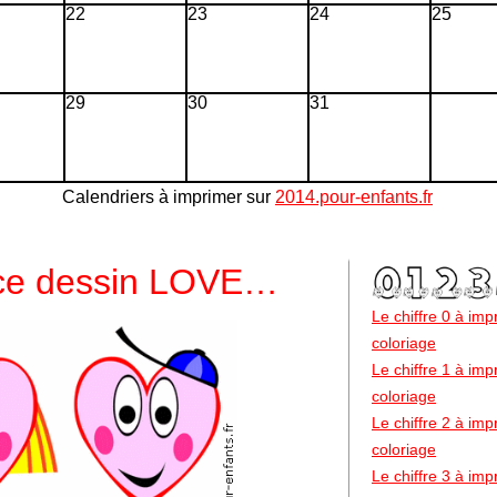
22
23
24
25
29
30
31
Calendriers à imprimer sur
2014.pour-enfants.fr
 ce dessin LOVE…
Le chiffre 0 à im
coloriage
Le chiffre 1 à im
coloriage
Le chiffre 2 à im
coloriage
Le chiffre 3 à im