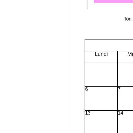
Ton 
Lundi
Ma
6
7
13
14