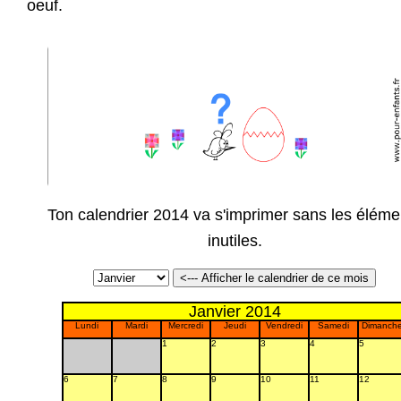
oeuf.
Ton calendrier 2014 va s'imprimer sans les éléme
inutiles.
Janvier 2014
Lundi
Mardi
Mercredi
Jeudi
Vendredi
Samedi
Dimanch
1
2
3
4
5
6
7
8
9
10
11
12