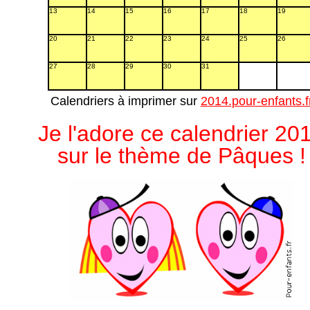
13
14
15
16
17
18
19
20
21
22
23
24
25
26
27
28
29
30
31
Calendriers à imprimer sur
2014.pour-enfants.f
Je l'adore ce calendrier 20
sur le thème de Pâques !