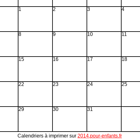
1
2
3
4
8
9
10
11
15
16
17
18
22
23
24
25
29
30
31
Calendriers à imprimer sur
2014.pour-enfants.fr