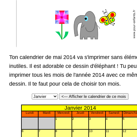
Ton calendrier de mai 2014 va s'imprimer sans élém
inutiles. Il est adorable ce dessin d'éléphant ! Tu pe
imprimer tous les mois de l'année 2014 avec ce mê
dessin. Il te faut pour cela de choisir ton mois.
Janvier 2014
Lundi
Mardi
Mercredi
Jeudi
Vendredi
Samedi
Dimanch
1
2
3
4
5
6
7
8
9
10
11
12