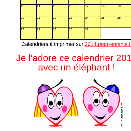
13
14
15
16
17
18
19
20
21
22
23
24
25
26
27
28
29
30
31
Calendriers à imprimer sur
2014.pour-enfants.f
Je l'adore ce calendrier 20
avec un éléphant !