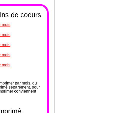
sins de coeurs
r mois
r mois
r mois
r mois
r mois
mprimer par mois, du
primé séparément, pour
 imprimer conviennent
imprimé.